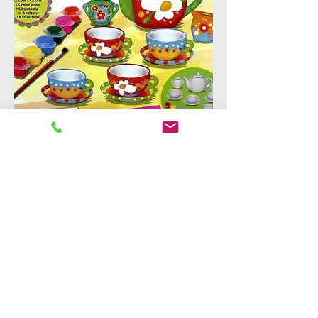
Puedes sorprender a tus amigas con un
coquetísimo juego de té en miniatura.
Podrás pintarlo como más te guste.
Contiene: Tetera, lechera, azucarero, 4
tazas, 4 platos en cerámica, además del
pincel y las pinturas.
Recomendado: +5 años