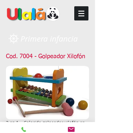
Primera infancia
Cod. 7004 - Golpeador Xilofón
2 en 1 - Colorido golpeador xilofón en
madera.