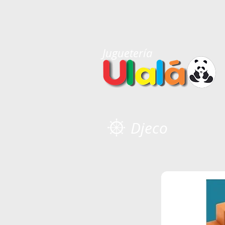
Juguetería
Djeco