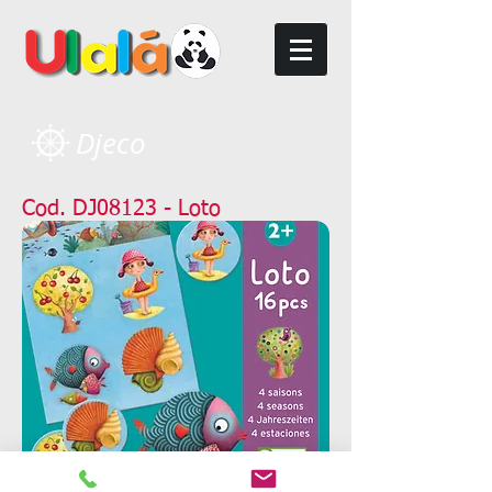
Djeco
Cod. DJ08123 - Loto
estaciones 16 piezas