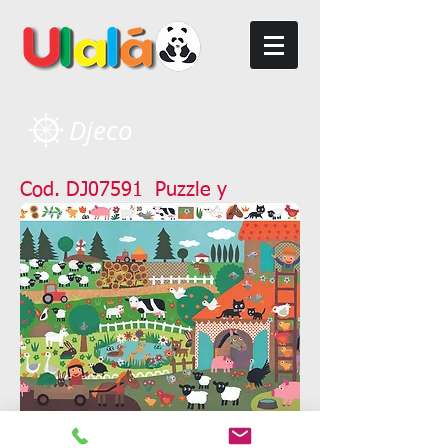
Djeco
Cod. DJ07591 Puzzle y
Observación Granja