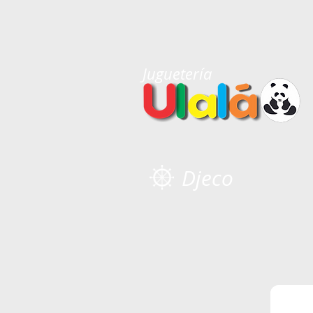
Juguetería
Djeco