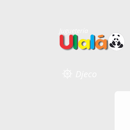
Juguetería
Djeco