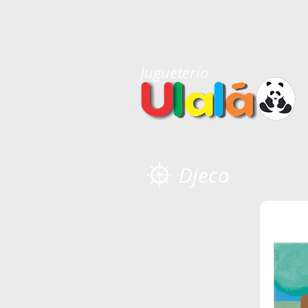
Juguetería
Djeco