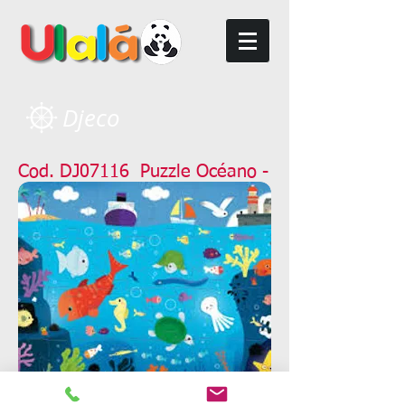
Djeco
Cod. DJ07116 Puzzle Océano -
Djeco