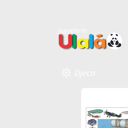
Juguetería
Djeco