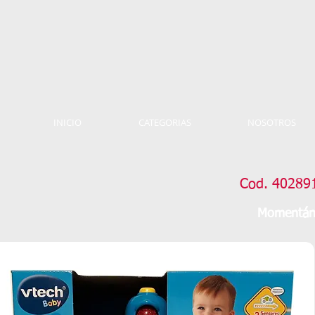
INICIO
CATEGORIAS
NOSOTROS
Cod. 4028912
Momentáne