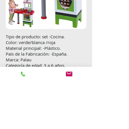
Tipo de producto: set -Cocina.
Color: verde/blanca /roja
Material principal: -Plástico.
País de la Fabricación: -España.
Marca: Palau
Categoría de edad: 3 a 6 años.
Dimensiones:
Alto 76.5 cm x largo 58 cm x ancho 25
cm
Accesorios de cocina incluidos : 6 piezas
-la cocina incluye: juegos de ollas , set
de 1 hornalla ,utensilios
varios,lavaplatos y horno con puerta
funcional.
Menú anterior