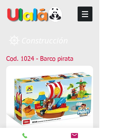
Construcción
Cod. 1024 - Barco pirata
Barco pirata - 60 piezas